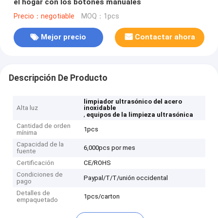
el hogar con los botones manuales
Precio：negotiable
MOQ：1pcs
Mejor precio
Contactar ahora
Descripción De Producto
limpiador ultrasónico del acero
Alta luz
inoxidable
,
equipos de la limpieza ultrasónica
Cantidad de orden
1pcs
mínima
Capacidad de la
6,000pcs por mes
fuente
Certificación
CE/ROHS
Condiciones de
Paypal/T/T/unión occidental
pago
Detalles de
1pcs/carton
empaquetado