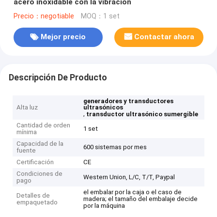
acero inoxidable con la vibración
Precio：negotiable
MOQ：1 set
Mejor precio
Contactar ahora
Descripción De Producto
generadores y transductores
Alta luz
ultrasónicos
,
transductor ultrasónico sumergible
Cantidad de orden
1 set
mínima
Capacidad de la
600 sistemas por mes
fuente
Certificación
CE
Condiciones de
Western Union, L/C, T/T, Paypal
pago
el embalar por la caja o el caso de
Detalles de
madera; el tamaño del embalaje decide
empaquetado
por la máquina